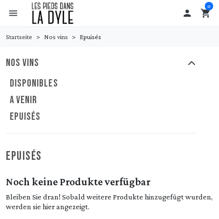
0
menu

shopping_cart
Startseite
Nos vins
Epuisés
NOS VINS
DISPONIBLES
A VENIR
EPUISÉS
EPUISÉS
Noch keine Produkte verfügbar
Bleiben Sie dran! Sobald weitere Produkte hinzugefügt wurden,
werden sie hier angezeigt.