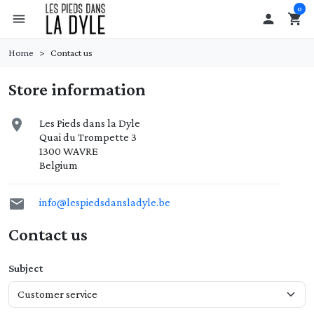
0
menu

shopping_cart
Home
Contact us
Store information

Les Pieds dans la Dyle
Quai du Trompette 3
1300 WAVRE
Belgium

info@lespiedsdansladyle.be
Contact us
Subject